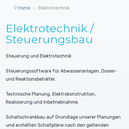
Reinigungsmittel (UO)
Trommelbandfilter
Leitwertmessungen
Home
Elektrotechnik
Konditionierungsmittel
Trockengutdosiergeräte
Farbbänder
Elektrotechnik /
Steuerungsbau
Desinfektionsmittel
Schrägbandfilter
Schreiber
Biozide
Mischdüsensysteme ohne Luft
Rührwerke
Steuerung und Elektrotechnik
Sonderlösungen
Pumpen
Steuerungssoftware für Abwasseranlagen, Dosier-
und Reaktionsbehälter.
Technische Planung, Elektrokonstruktion,
Realisierung und Inbetriebnahme.
Schaltschrankbau auf Grundlage unserer Planungen
und erstellten Schaltpläne nach den geltenden