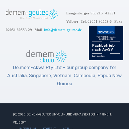
Langenberger Str. 215 42551
Velbert Tel. 02051 80553-0 Fax:
02051 80553-29 Mail
info@demem-geutec.de
De.mem-Akwa Pty Ltđ – our group company for
Australia, Singapore, Vietnam, Cambodia, Papua New
Guinea
(C) 2020 DE.MEM-GEUTEC UMWELT- UND ABWASSERTECHNIK GMBH,
VELBERT
IMPRESSUM
KONTAKT
AGB