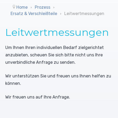
Reinigungsmittel (UO)
Trommelbandfilter
Leitwertmessungen
Home
Prozess
Ersatz & Verschleißteile
Leitwertmessungen
Konditionierungsmittel
Trockengutdosiergeräte
Farbbänder
Leitwertmessungen
Desinfektionsmittel
Schrägbandfilter
Schreiber
Biozide
Mischdüsensysteme ohne Luft
Rührwerke
Um Ihnen Ihren individuellen Bedarf zielgerichtet
anzubieten, scheuen Sie sich bitte nicht uns Ihre
Sonderlösungen
Pumpen
unverbindliche Anfrage zu senden.
Wir unterstützen Sie und freuen uns Ihnen helfen zu
können.
Wir freuen uns auf Ihre Anfrage.