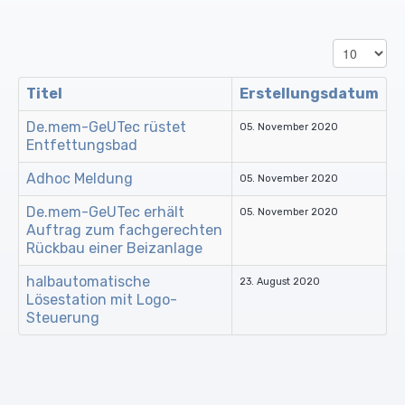
Reinigungsmittel (UO)
Trommelbandfilter
Leitwertmessungen
Anzeige #
Konditionierungsmittel
Trockengutdosiergeräte
Farbbänder
Titel
Erstellungsdatum
Desinfektionsmittel
Schrägbandfilter
Schreiber
De.mem-GeUTec rüstet
05. November 2020
Entfettungsbad
Biozide
Mischdüsensysteme ohne Luft
Rührwerke
Adhoc Meldung
05. November 2020
De.mem-GeUTec erhält
Sonderlösungen
Pumpen
05. November 2020
Auftrag zum fachgerechten
Rückbau einer Beizanlage
halbautomatische
23. August 2020
Lösestation mit Logo-
Steuerung