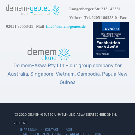
Langenberger Str. 215 42551
Velbert Tel. 02051 80553-0 Fax:
02051 80553-29 Mail
info@demem-geutec.de
De.mem-Akwa Pty Ltđ – our group company for
Australia, Singapore, Vietnam, Cambodia, Papua New
Guinea
(C) 2020 DE.MEM-GEUTEC UMWELT- UND ABWASSERTECHNIK GMBH,
VELBERT
IMPRESSUM
KONTAKT
AGB
DATENSCHUTZERKLÄRUNG
ANFAHRT
LOGIN